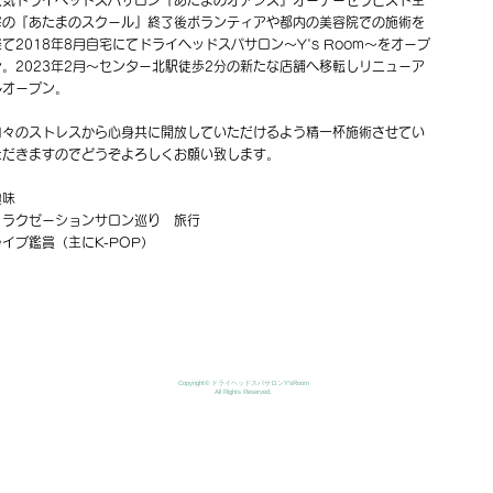
人気ドライヘッドスパサロン『あたまのオアシス』オーナーセラピスト主
宰の『あたまのスクール』終了後ボランティアや都内の美容院での施術を
経て2018年8月自宅にてドライヘッドスパサロン～Y's Room～をオープ
ン。2023年2月～センター北駅徒歩2分の新たな店舗へ移転しリニューア
ルオープン。
日々のストレスから心身共に開放していただけるよう精一杯施術させてい
ただきますのでどうぞよろしくお願い致します。
​趣味
リラクゼーションサロン巡り ​旅行
ライブ鑑賞（主にK-POP）
Copyright© ドライヘッドスパサロンY'sRoom
All Rights Reserved.