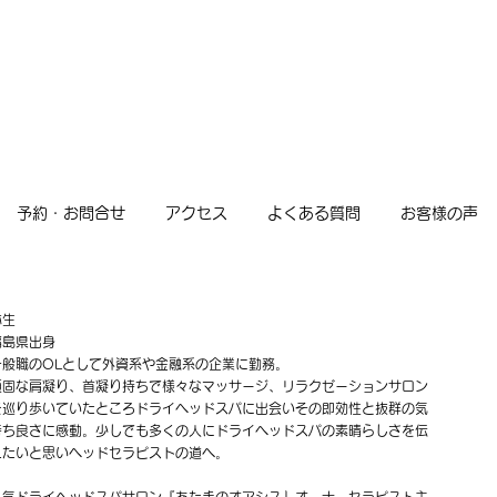
予約・お問合せ
アクセス
よくある質問
お客様の声
弥生
福島県出身
一般職のOLとして外資系や金融系の企業に勤務。
頑固な肩凝り、首凝り持ちで様々なマッサージ、リラクゼーションサロン
を巡り歩いていたところドライヘッドスパに出会いその即効性と抜群の気
持ち良さに感動。少しでも多くの人にドライヘッドスパの素晴らしさを伝
えたいと思いヘッドセラピストの道へ。