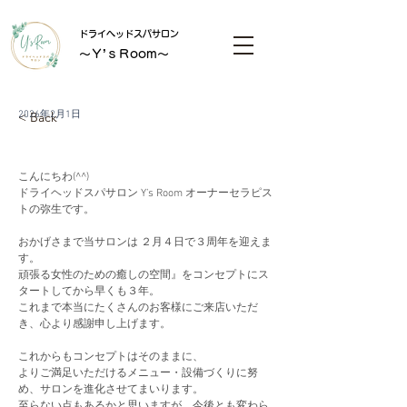
ドライヘッドスパサロン
～Ｙ’ｓＲoom～
< Back
2026年2月1日
こんにちわ(^^)
ドライヘッドスパサロン Y’s Room オーナーセラピス
トの弥生です。
おかげさまで当サロンは ２月４日で３周年を迎えま
す。
頑張る女性のための癒しの空間』をコンセプトにス
タートしてから早くも３年。
これまで本当にたくさんのお客様にご来店いただ
き、心より感謝申し上げます。
これからもコンセプトはそのままに、
よりご満足いただけるメニュー・設備づくりに努
め、サロンを進化させてまいります。
至らない点もあるかと思いますが、今後とも変わら